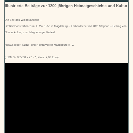
Illustrierte Beiträge zur 1200 jährigen Heimatgeschichte und Kultur
Die Zeit des Wiederaufbaus –
Großdemonstration zum 1. Mai 1956 in Magdeburg – Farbbildserie von Otto Stephan – Beitrag von
Günter Adlung zum Magdeburger Roland
Herausgeber: Kultur- und Heimatverein Magdeburg e. V.
(ISBN 3 - 935831 - 27 - 7, Preis: 7,00 Euro)