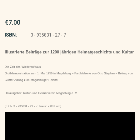
€7.00
ISBN:
3 - 935831 - 27 - 7
Illustrierte Beiträge zur 1200 jährigen Heimatgeschichte und Kultur
Die Zeit des Wiederaufbaus –
Großdemonstration zum 1. Mai 1956 in Magdeburg – Farbbildserie von Otto Stephan – Beitrag von
Günter Adlung zum Magdeburger Roland
Herausgeber: Kultur- und Heimatverein Magdeburg e. V.
(ISBN 3 - 935831 - 27 - 7, Preis: 7,00 Euro)