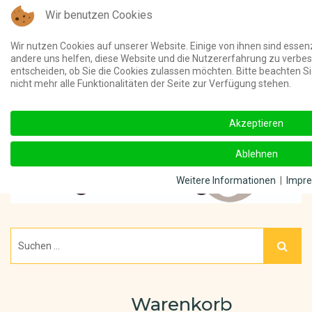
Wir benutzen Cookies
Telefon:
(03 91) 4011 000 ||
Unterstützt meine Online-Beiträge u
Wir nutzen Cookies auf unserer Website. Einige von ihnen sind essenz
andere uns helfen, diese Website und die Nutzererfahrung zu verbes
entscheiden, ob Sie die Cookies zulassen möchten. Bitte beachten S
nicht mehr alle Funktionalitäten der Seite zur Verfügung stehen.
Akzeptieren
Ablehnen
Weitere Informationen
|
Impr
Warenkorb