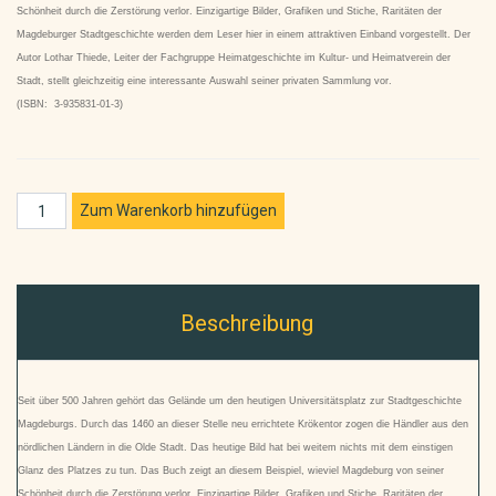
Schönheit durch die Zerstörung verlor. Einzigartige Bilder, Grafiken und Stiche, Raritäten der
Magdeburger Stadtgeschichte werden dem Leser hier in einem attraktiven Einband vorgestellt. Der
Autor Lothar Thiede, Leiter der Fachgruppe Heimatgeschichte im Kultur- und Heimatverein der
Stadt, stellt gleichzeitig eine interessante Auswahl seiner privaten Sammlung vor.
(ISBN: 3-935831-01-3)
Beschreibung
Seit über 500 Jahren gehört das Gelände um den heutigen Universitätsplatz zur Stadtgeschichte
Magdeburgs. Durch das 1460 an dieser Stelle neu errichtete Krökentor zogen die Händler aus den
nördlichen Ländern in die Olde Stadt. Das heutige Bild hat bei weitem nichts mit dem einstigen
Glanz des Platzes zu tun. Das Buch zeigt an diesem Beispiel, wieviel Magdeburg von seiner
Schönheit durch die Zerstörung verlor. Einzigartige Bilder, Grafiken und Stiche, Raritäten der