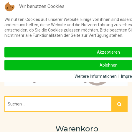
Wir benutzen Cookies
Telefon:
(03 91) 4011 000 ||
Unterstützt meine Online-Beiträge u
Wir nutzen Cookies auf unserer Website. Einige von ihnen sind essenz
andere uns helfen, diese Website und die Nutzererfahrung zu verbes
entscheiden, ob Sie die Cookies zulassen möchten. Bitte beachten S
nicht mehr alle Funktionalitäten der Seite zur Verfügung stehen.
Akzeptieren
Ablehnen
Weitere Informationen
|
Impr
Warenkorb