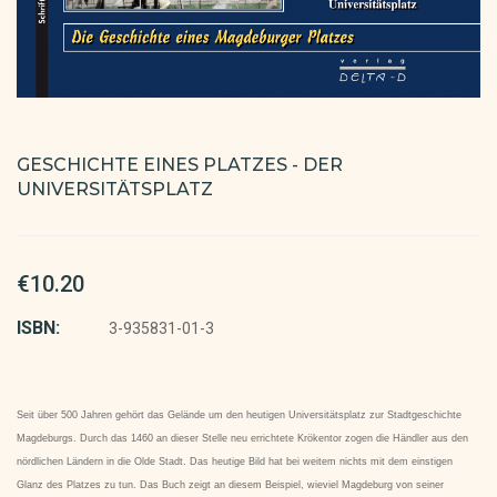
GESCHICHTE EINES PLATZES - DER
UNIVERSITÄTSPLATZ
€10.20
ISBN:
3-935831-01-3
Seit über 500 Jahren gehört das Gelände um den heutigen Universitätsplatz zur Stadtgeschichte
Magdeburgs. Durch das 1460 an dieser Stelle neu errichtete Krökentor zogen die Händler aus den
nördlichen Ländern in die Olde Stadt. Das heutige Bild hat bei weitem nichts mit dem einstigen
Glanz des Platzes zu tun. Das Buch zeigt an diesem Beispiel, wieviel Magdeburg von seiner