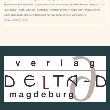
Magdeburger Stadtgeschichte werden dem Leser hier in einem attraktiven Einband vorgestellt. Der
Autor Lothar Thiede, Leiter der Fachgruppe Heimatgeschichte im Kultur- und Heimatverein der
Stadt, stellt gleichzeitig eine interessante Auswahl seiner privaten Sammlung vor.
(ISBN: 3-935831-01-3)